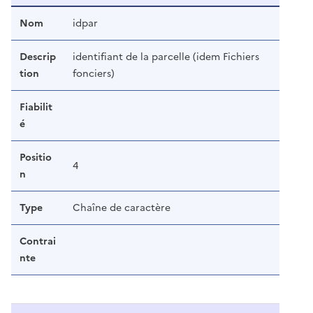
Nom
idpar
Descrip
identifiant de la parcelle (idem Fichiers
tion
fonciers)
Fiabilit
é
Positio
4
n
Type
Chaîne de caractère
Contrai
nte