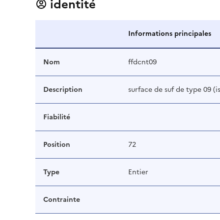
identité
Informations principales
Nom
ffdcnt09
Description
surface de suf de type 09 (i
Fiabilité
Position
72
Type
Entier
Contrainte