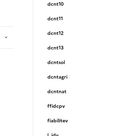
dcnt10
dcnt11
dcnt12
dcnt13
dcntsol
dcntagri
dcntnat
ffidcpv
fiabilitev
l_idv