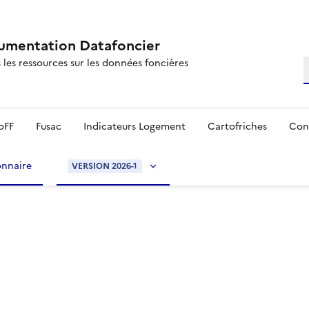
mentation Datafoncier
 les ressources sur les données foncières
R
oFF
Fusac
Indicateurs Logement
Cartofriches
Con
onnaire
VERSION 2026-1