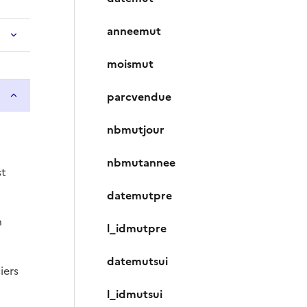
anneemut
moismut
parcvendue
nbmutjour
nbmutannee
st
datemutpre
n
l_idmutpre
datemutsui
iers
l_idmutsui