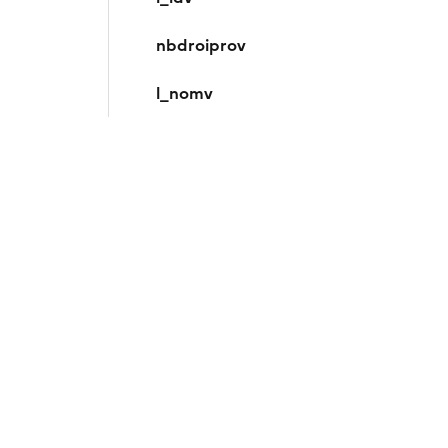
nbdroiprov
l_nomv
nbdroigesv
l_nomgesv
codtypprov
ffidcpa
fiabilitea
l_ida
nbdroiproa