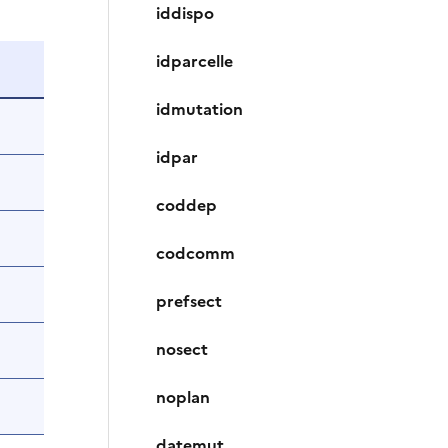
iddispo
idparcelle
idmutation
idpar
coddep
codcomm
prefsect
nosect
noplan
datemut