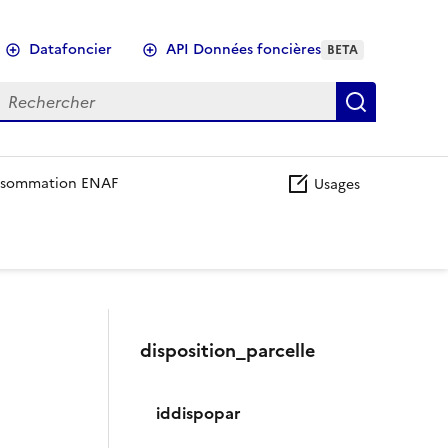
Datafoncier
API Données foncières
BETA
echercher
Recherch
sommation ENAF
Usages
disposition_parcelle
iddispopar