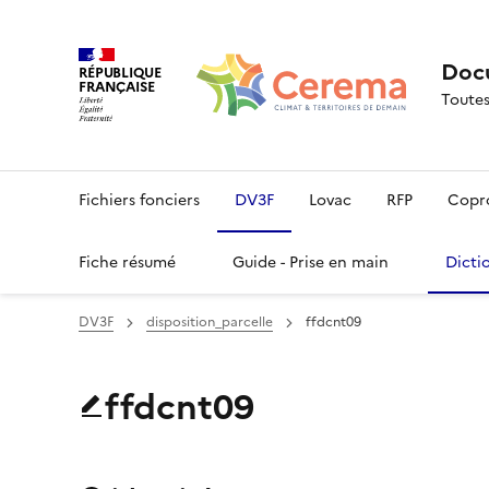
Docu
RÉPUBLIQUE
FRANÇAISE
Toutes
Fichiers fonciers
DV3F
Lovac
RFP
Copr
Fiche résumé
Guide - Prise en main
Dicti
DV3F
disposition_parcelle
ffdcnt09
ffdcnt09