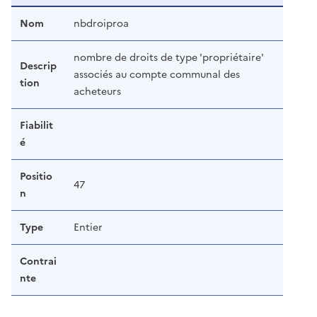
Nom
nbdroiproa
nombre de droits de type 'propriétaire'
Descrip
associés au compte communal des
tion
acheteurs
Fiabilit
é
Positio
47
n
Type
Entier
Contrai
nte