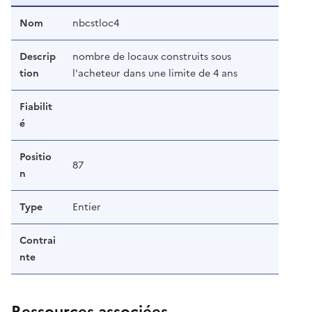
Nom
nbcstloc4
Descrip
nombre de locaux construits sous
tion
l'acheteur dans une limite de 4 ans
Fiabilit
é
Positio
87
n
Type
Entier
Contrai
nte
Ressources associées