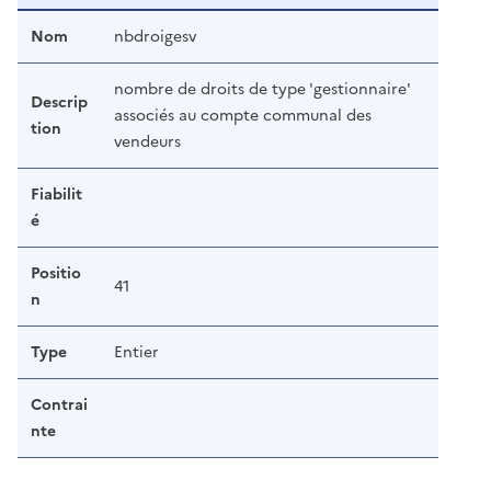
Nom
nbdroigesv
nombre de droits de type 'gestionnaire'
Descrip
associés au compte communal des
tion
vendeurs
Fiabilit
é
Positio
41
n
Type
Entier
Contrai
nte