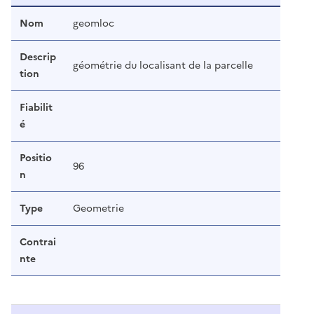
Nom
geomloc
Descrip
géométrie du localisant de la parcelle
tion
Fiabilit
é
Positio
96
n
Type
Geometrie
Contrai
nte