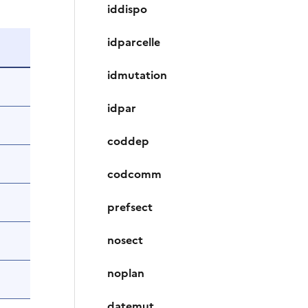
iddispo
idparcelle
idmutation
idpar
coddep
codcomm
prefsect
nosect
noplan
datemut