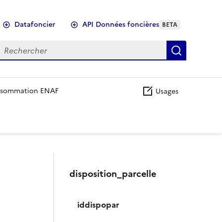
Datafoncier
API Données foncières
BETA
echercher
Recherch
sommation ENAF
Usages
disposition_parcelle
iddispopar