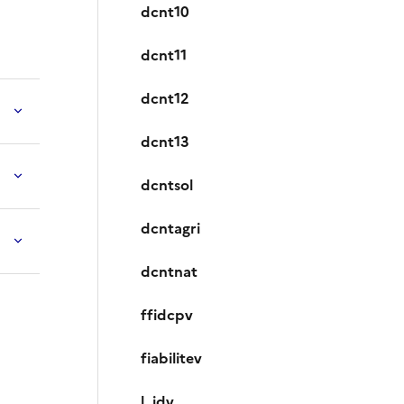
dcnt10
dcnt11
dcnt12
dcnt13
dcntsol
dcntagri
dcntnat
ffidcpv
fiabilitev
l_idv