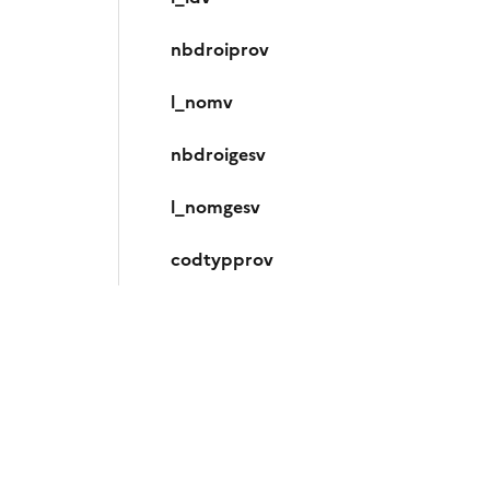
nbdroiprov
l_nomv
nbdroigesv
l_nomgesv
codtypprov
ffidcpa
fiabilitea
l_ida
nbdroiproa