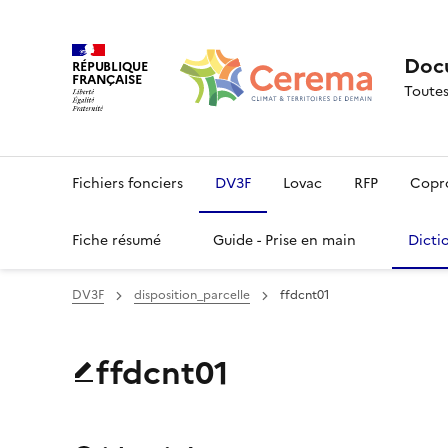
Docu
RÉPUBLIQUE
FRANÇAISE
Toutes
Fichiers fonciers
DV3F
Lovac
RFP
Copr
Fiche résumé
Guide - Prise en main
Dicti
DV3F
disposition_parcelle
ffdcnt01
ffdcnt01