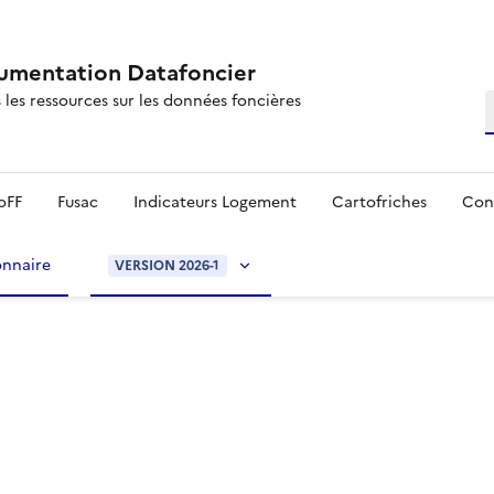
mentation Datafoncier
 les ressources sur les données foncières
R
oFF
Fusac
Indicateurs Logement
Cartofriches
Con
onnaire
VERSION 2026-1