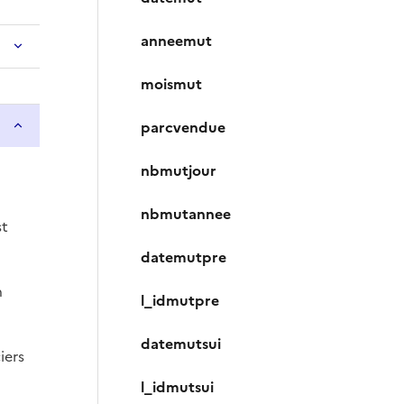
anneemut
moismut
parcvendue
nbmutjour
nbmutannee
st
datemutpre
n
l_idmutpre
datemutsui
iers
l_idmutsui