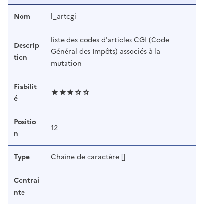
Nom
l_artcgi
liste des codes d'articles CGI (Code
Descrip
Général des Impôts) associés à la
tion
mutation
Fiabilit
é
Positio
12
n
Type
Chaîne de caractère []
Contrai
nte