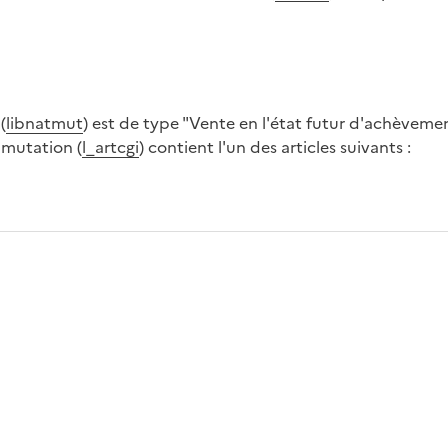
(
libnatmut
) est de type "Vente en l'état futur d'achèveme
a mutation (
l_artcgi
) contient l'un des articles suivants :