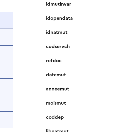
idmutinvar
idopendata
idnatmut
codservch
refdoc
datemut
anneemut
moismut
coddep
libnatmut