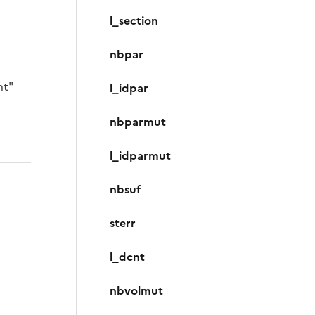
l_section
nbpar
nt"
l_idpar
nbparmut
l_idparmut
nbsuf
sterr
l_dcnt
nbvolmut