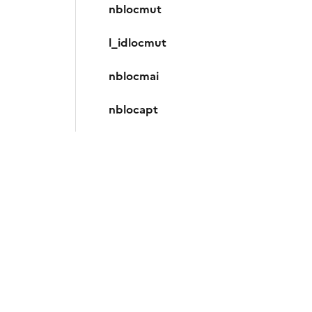
nblocmut
l_idlocmut
nblocmai
nblocapt
nblocdep
nblocact
nbapt1pp
nbapt2pp
nbapt3pp
nbapt4pp