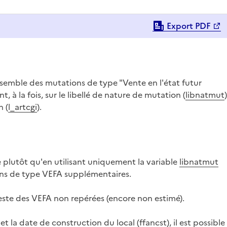
Export PDF
nsemble des mutations de type "Vente en l'état futur
à la fois, sur le libellé de nature de mutation (
libnatmut
n (
l_artcgi
).
e plutôt qu'en utilisant uniquement la variable
libnatmut
ons de type VEFA supplémentaires.
este des VEFA non repérées (encore non estimé).
 et la date de construction du local (
ffancst
), il est possibl