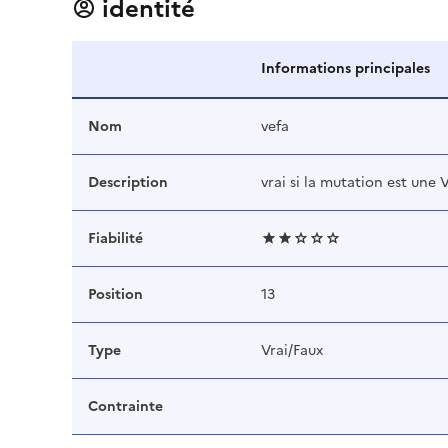
identité
Informations principales
Nom
vefa
Description
vrai si la mutation est une
Fiabilité
Position
13
Type
Vrai/Faux
Contrainte