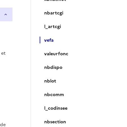
nbartcgi
l_artcgi
vefa
) et
valeurfonc
nbdispo
nblot
nbcomm
l_codinsee
nbsection
e de