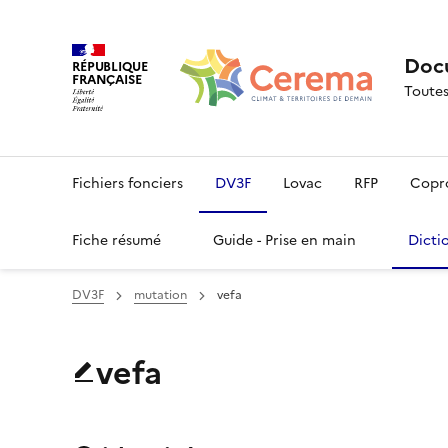
Docu
RÉPUBLIQUE
FRANÇAISE
Toutes
Fichiers fonciers
DV3F
Lovac
RFP
Copr
Fiche résumé
Guide - Prise en main
Dicti
DV3F
mutation
vefa
vefa