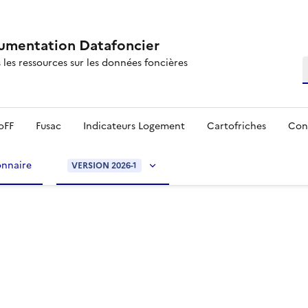
mentation Datafoncier
 les ressources sur les données foncières
R
oFF
Fusac
Indicateurs Logement
Cartofriches
Con
onnaire
VERSION 2026-1