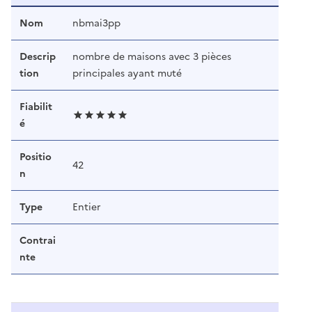
Nom
nbmai3pp
Descrip
nombre de maisons avec 3 pièces
tion
principales ayant muté
Fiabilit
é
Positio
42
n
Type
Entier
Contrai
nte