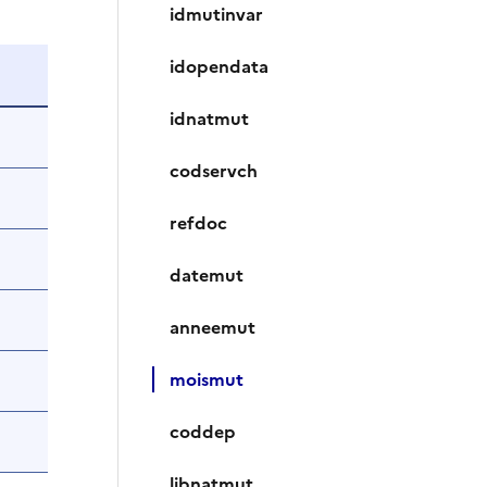
idmutinvar
idopendata
idnatmut
codservch
refdoc
datemut
anneemut
moismut
coddep
libnatmut