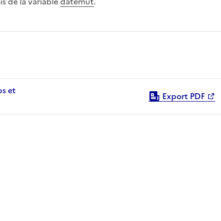
s de la variable
datemut
.
Export PDF