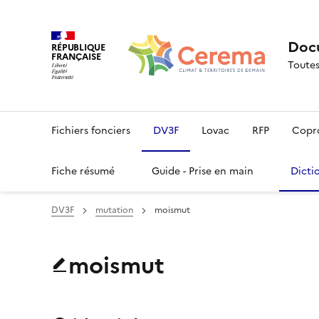
Docu
RÉPUBLIQUE
FRANÇAISE
Toutes
Fichiers fonciers
DV3F
Lovac
RFP
Copr
Fiche résumé
Guide - Prise en main
Dicti
DV3F
mutation
moismut
moismut