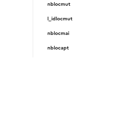
nblocmut
l_idlocmut
nblocmai
nblocapt
nblocdep
nblocact
nbapt1pp
nbapt2pp
nbapt3pp
nbapt4pp