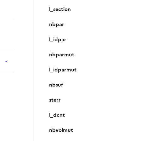
l_section
nbpar
l_idpar
nbparmut
l_idparmut
nbsuf
sterr
l_dcnt
nbvolmut