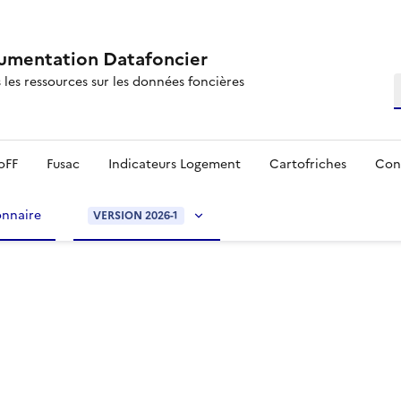
mentation Datafoncier
 les ressources sur les données foncières
R
oFF
Fusac
Indicateurs Logement
Cartofriches
Con
onnaire
VERSION 2026-1