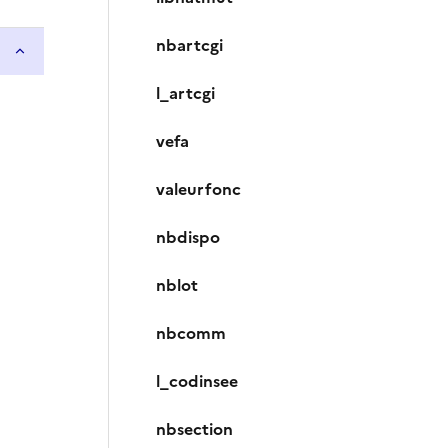
nbartcgi
l_artcgi
vefa
valeurfonc
nbdispo
nblot
nbcomm
l_codinsee
nbsection