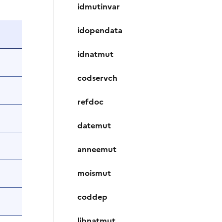
idmutinvar
idopendata
idnatmut
codservch
refdoc
datemut
anneemut
moismut
coddep
libnatmut