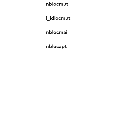
nblocmut
l_idlocmut
nblocmai
nblocapt
nblocdep
nblocact
nbapt1pp
nbapt2pp
nbapt3pp
nbapt4pp