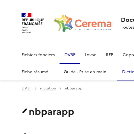
Docu
RÉPUBLIQUE
FRANÇAISE
Toutes
Fichiers fonciers
DV3F
Lovac
RFP
Copr
Fiche résumé
Guide - Prise en main
Dicti
DV3F
mutation
nbparapp
nbparapp