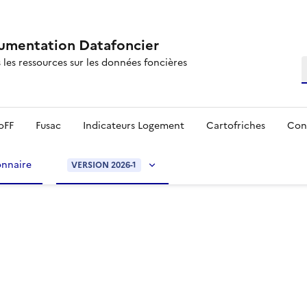
mentation Datafoncier
 les ressources sur les données foncières
R
oFF
Fusac
Indicateurs Logement
Cartofriches
Con
onnaire
VERSION 2026-1