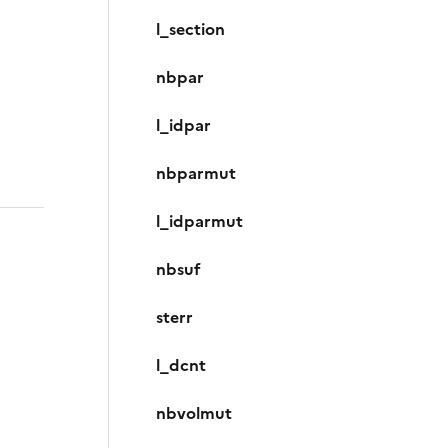
l_section
nbpar
l_idpar
nbparmut
l_idparmut
nbsuf
sterr
l_dcnt
nbvolmut