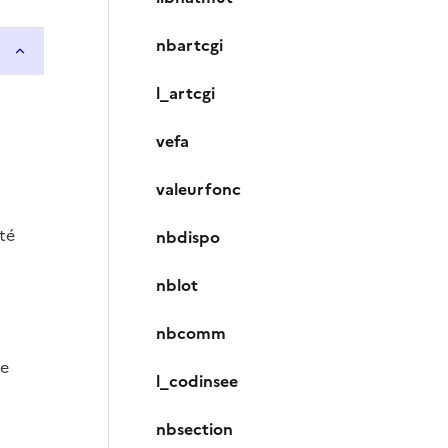
nbartcgi
l_artcgi
vefa
valeurfonc
été
nbdispo
nblot
nbcomm
ue
l_codinsee
nbsection