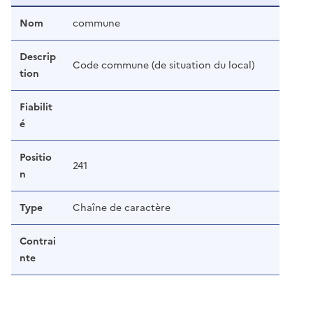
Nom
commune
Descrip
Code commune (de situation du local)
tion
Fiabilit
é
Positio
241
n
Type
Chaîne de caractère
Contrai
nte