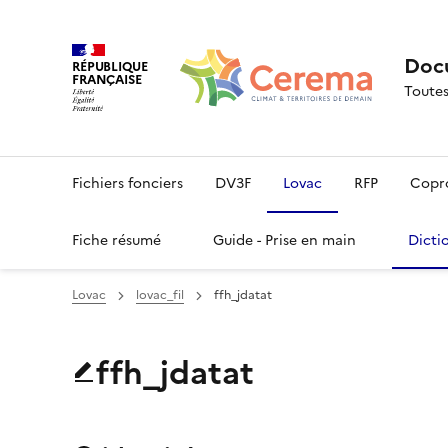
Docu
RÉPUBLIQUE
FRANÇAISE
Toutes
Fichiers fonciers
DV3F
Lovac
RFP
Copr
Fiche résumé
Guide - Prise en main
Dicti
Lovac
lovac_fil
ffh_jdatat
ffh_jdatat