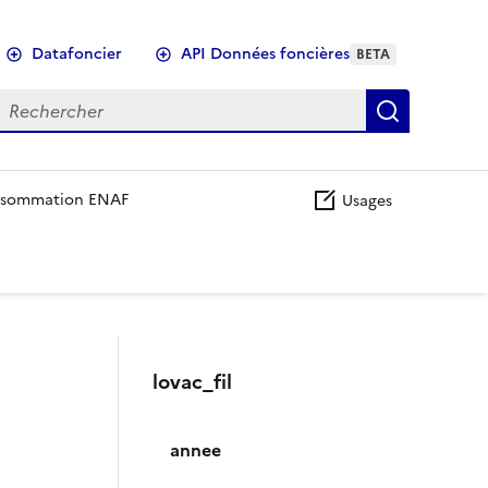
Datafoncier
API Données foncières
BETA
echercher
Recherch
sommation ENAF
Usages
lovac_fil
annee