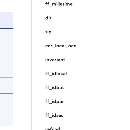
ff_millesime
dir
sip
cer_local_occ
invariant
ff_idlocal
ff_idbat
ff_idpar
ff_idsec
refcad