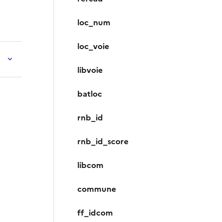
loc_num
loc_voie
libvoie
batloc
rnb_id
rnb_id_score
libcom
commune
ff_idcom