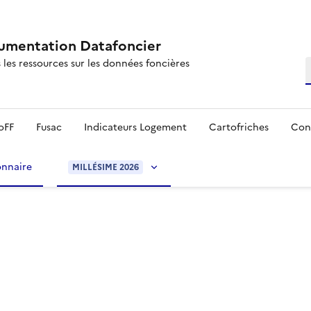
mentation Datafoncier
 les ressources sur les données foncières
R
oFF
Fusac
Indicateurs Logement
Cartofriches
Con
onnaire
MILLÉSIME 2026