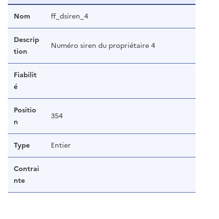
Nom
ff_dsiren_4
Descrip
Numéro siren du propriétaire 4
tion
Fiabilit
é
Positio
354
n
Type
Entier
Contrai
nte