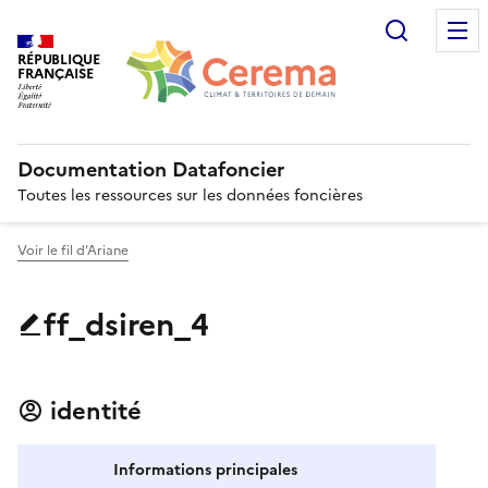
Recherc
RÉPUBLIQUE
FRANÇAISE
Documentation Datafoncier
Toutes les ressources sur les données foncières
Voir le fil d’Ariane
ff_dsiren_4
identité
Informations principales