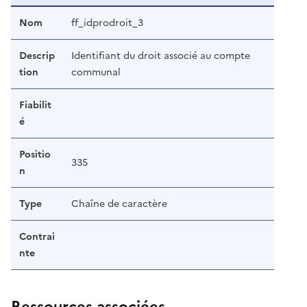
Nom
ff_idprodroit_3
Descrip
Identifiant du droit associé au compte
tion
communal
Fiabilit
é
Positio
335
n
Type
Chaîne de caractère
Contrai
nte
Ressources associées