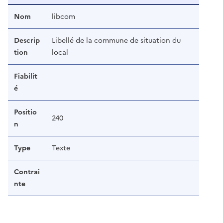
Nom
libcom
Descrip
Libellé de la commune de situation du
tion
local
Fiabilit
é
Positio
240
n
Type
Texte
Contrai
nte