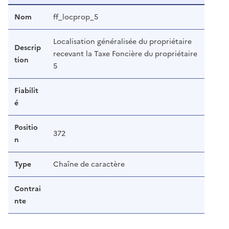
Nom
ff_locprop_5
Localisation généralisée du propriétaire
Descrip
recevant la Taxe Foncière du propriétaire
tion
5
Fiabilit
é
Positio
372
n
Type
Chaîne de caractère
Contrai
nte