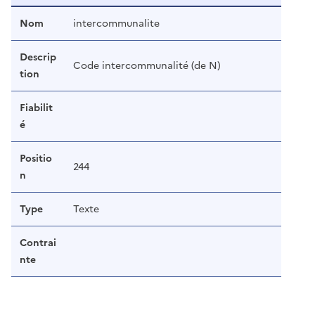
Nom
intercommunalite
Descrip
Code intercommunalité (de N)
tion
Fiabilit
é
Positio
244
n
Type
Texte
Contrai
nte