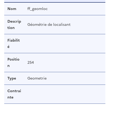
Nom
ff_geomloc
Descrip
Géométrie de localisant
tion
Fiabilit
é
Positio
254
n
Type
Geometrie
Contrai
nte