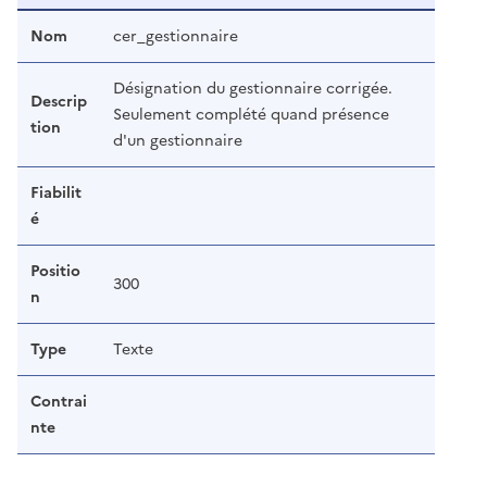
Nom
cer_gestionnaire
Désignation du gestionnaire corrigée.
Descrip
Seulement complété quand présence
tion
d'un gestionnaire
Fiabilit
é
Positio
300
n
Type
Texte
Contrai
nte