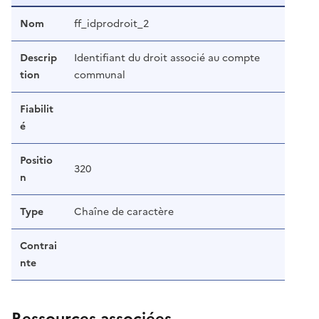
Nom
ff_idprodroit_2
Descrip
Identifiant du droit associé au compte
tion
communal
Fiabilit
é
Positio
320
n
Type
Chaîne de caractère
Contrai
nte
Ressources associées