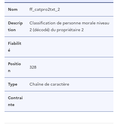
Nom
ff_catpro2txt_2
Descrip
Classification de personne morale niveau
tion
2 (décodé) du propriétaire 2
Fiabilit
é
Positio
328
n
Type
Chaîne de caractère
Contrai
nte