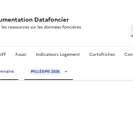
mentation Datafoncier
 les ressources sur les données foncières
R
oFF
Fusac
Indicateurs Logement
Cartofriches
Con
onnaire
MILLÉSIME 2026