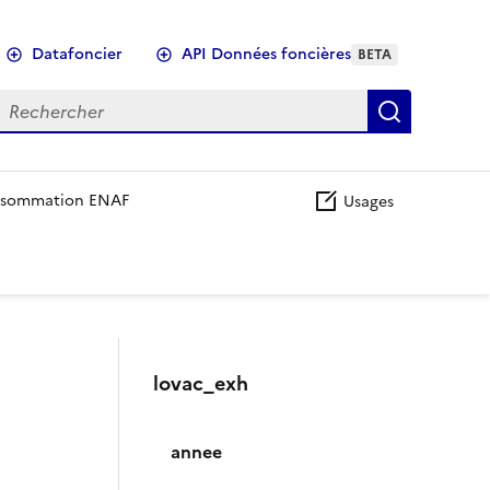
Datafoncier
API Données foncières
BETA
echercher
Recherch
sommation ENAF
Usages
lovac_exh
annee