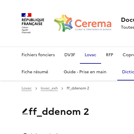
Docu
RÉPUBLIQUE
FRANÇAISE
Toutes
Fichiers fonciers
DV3F
Lovac
RFP
Copr
Fiche résumé
Guide - Prise en main
Dicti
Lovac
lovac_exh
ff_ddenom 2
ff_ddenom 2