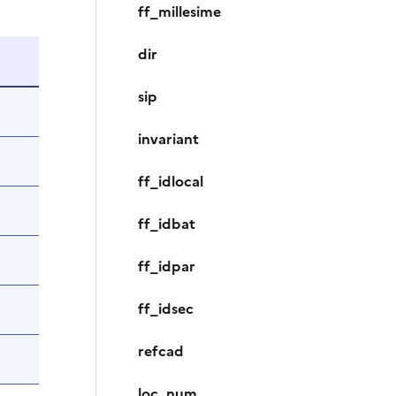
ff_millesime
dir
sip
invariant
ff_idlocal
ff_idbat
ff_idpar
ff_idsec
refcad
loc_num