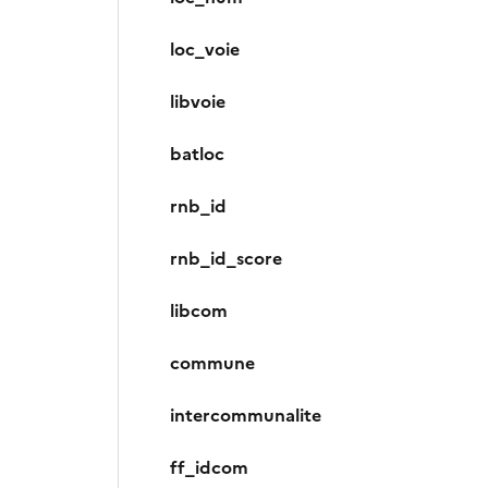
loc_voie
libvoie
batloc
rnb_id
rnb_id_score
libcom
commune
intercommunalite
ff_idcom