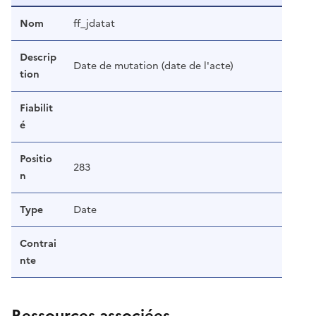
Nom
ff_jdatat
Descrip
Date de mutation (date de l'acte)
tion
Fiabilit
é
Positio
283
n
Type
Date
Contrai
nte
Ressources associées