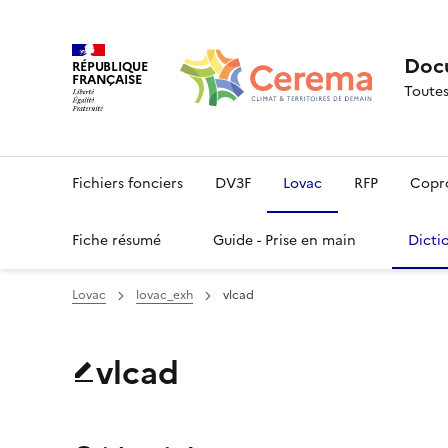
Docu
RÉPUBLIQUE
FRANÇAISE
Toutes
Fichiers fonciers
DV3F
Lovac
RFP
Copr
Fiche résumé
Guide - Prise en main
Dicti
Lovac
lovac_exh
vlcad
vlcad