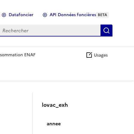
Datafoncier
API Données foncières
BETA
echercher
Recherch
sommation ENAF
Usages
lovac_exh
annee