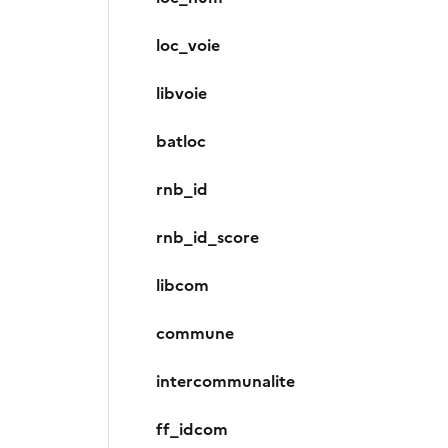
loc_voie
libvoie
batloc
rnb_id
rnb_id_score
libcom
commune
intercommunalite
ff_idcom