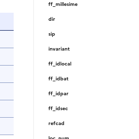
ff_millesime
dir
sip
invariant
ff_idlocal
ff_idbat
ff_idpar
ff_idsec
refcad
loc_num