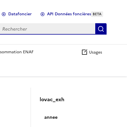
Datafoncier
API Données foncières
BETA
echercher
Recherch
sommation ENAF
Usages
lovac_exh
annee