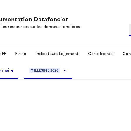
mentation Datafoncier
 les ressources sur les données foncières
R
oFF
Fusac
Indicateurs Logement
Cartofriches
Con
onnaire
MILLÉSIME 2026