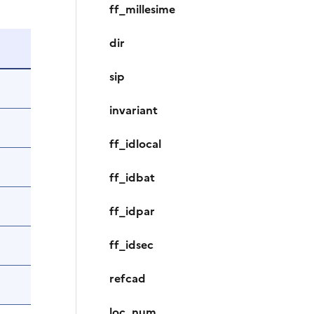
ff_millesime
dir
sip
invariant
ff_idlocal
ff_idbat
ff_idpar
ff_idsec
refcad
loc_num