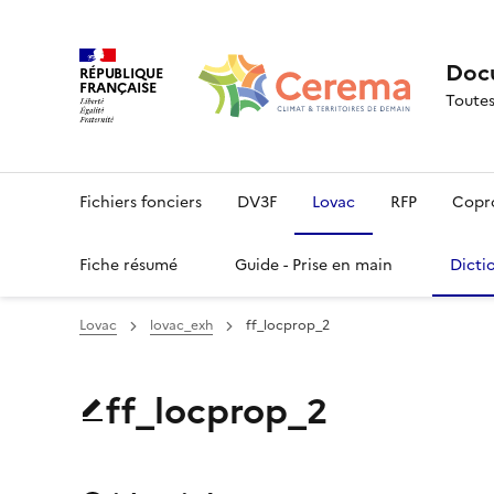
Docu
RÉPUBLIQUE
FRANÇAISE
Toutes
Fichiers fonciers
DV3F
Lovac
RFP
Copr
Fiche résumé
Guide - Prise en main
Dicti
Lovac
lovac_exh
ff_locprop_2
ff_locprop_2