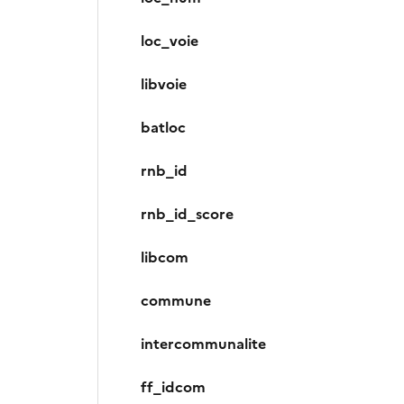
loc_voie
libvoie
batloc
rnb_id
rnb_id_score
libcom
commune
intercommunalite
ff_idcom