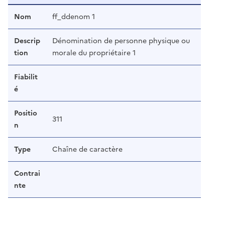
Nom
ff_ddenom 1
Descrip
Dénomination de personne physique ou
tion
morale du propriétaire 1
Fiabilit
é
Positio
311
n
Type
Chaîne de caractère
Contrai
nte