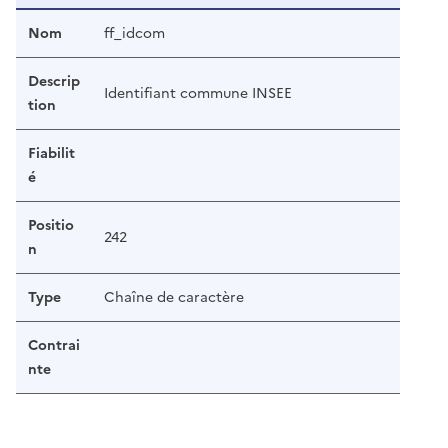
Nom
ff_idcom
Descrip
Identifiant commune INSEE
tion
Fiabilit
é
Positio
242
n
Type
Chaîne de caractère
Contrai
nte