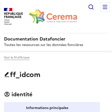
Recherc
RÉPUBLIQUE
FRANÇAISE
Documentation Datafoncier
Toutes les ressources sur les données foncières
Voir le fil d’Ariane
ff_idcom
identité
Informations principales