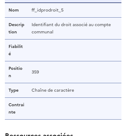
Nom
ff_idprodroit_5
Descrip
Identifiant du droit associé au compte
tion
communal
Fiabilit
é
Positio
359
n
Type
Chaîne de caractère
Contrai
nte
Ressources associées