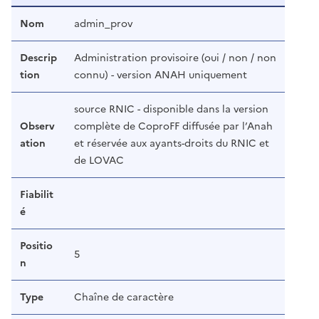
Nom
admin_prov
Descrip
Administration provisoire (oui / non / non
tion
connu) - version ANAH uniquement
source RNIC - disponible dans la version
Observ
complète de CoproFF diffusée par l’Anah
ation
et réservée aux ayants-droits du RNIC et
de LOVAC
Fiabilit
é
Positio
5
n
Type
Chaîne de caractère