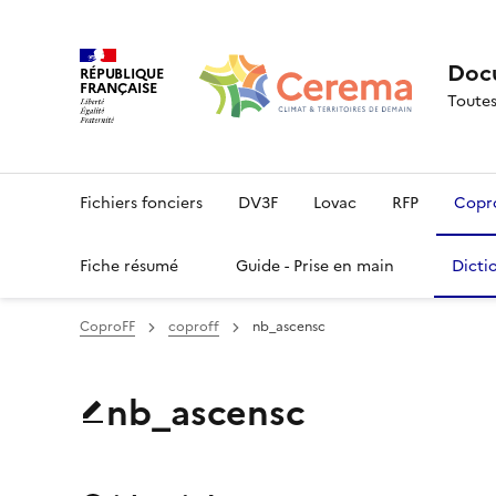
Docu
RÉPUBLIQUE
FRANÇAISE
Toutes
Fichiers fonciers
DV3F
Lovac
RFP
Copr
Fiche résumé
Guide - Prise en main
Dicti
CoproFF
coproff
nb_ascensc
nb_ascensc