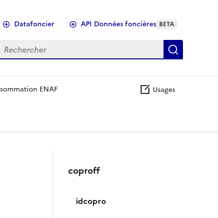
Datafoncier
API Données foncières
BETA
echercher
Recherch
sommation ENAF
Usages
coproff
idcopro