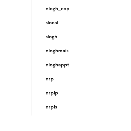
nlogh_cop
slocal
slogh
nloghmais
nloghappt
nrp
nrplp
nrpls
nrppo