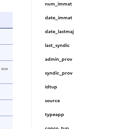
num_immat
date_immat
date_lastmaj
last_syndic
admin_prov
 aux
syndic_prov
idtup
source
typeapp
copro_tup