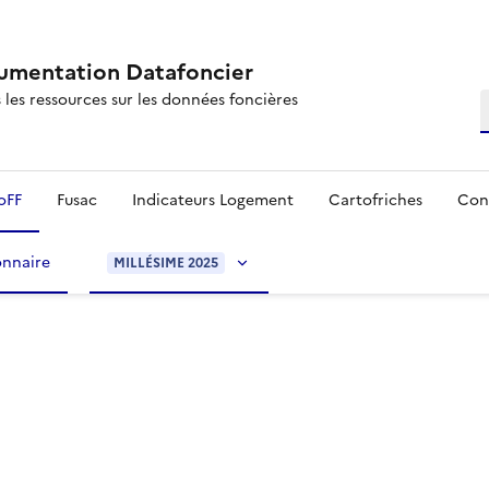
mentation Datafoncier
 les ressources sur les données foncières
R
oFF
Fusac
Indicateurs Logement
Cartofriches
Con
onnaire
MILLÉSIME 2025