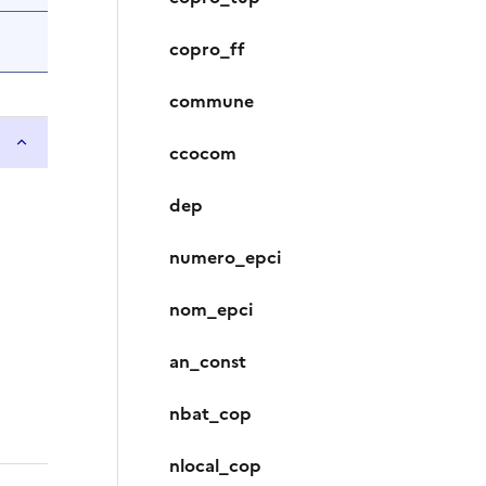
copro_ff
commune
ccocom
dep
numero_epci
nom_epci
an_const
nbat_cop
nlocal_cop