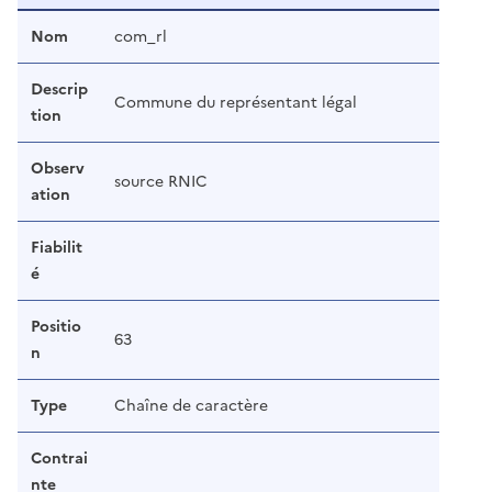
Nom
com_rl
Descrip
Commune du représentant légal
tion
Observ
source RNIC
ation
Fiabilit
é
Positio
63
n
Type
Chaîne de caractère
Contrai
nte