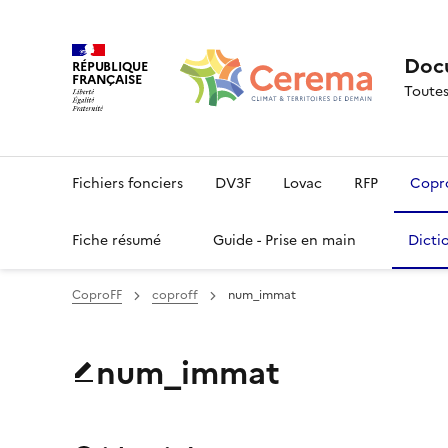
Docu
RÉPUBLIQUE
FRANÇAISE
Toutes
Fichiers fonciers
DV3F
Lovac
RFP
Copr
Fiche résumé
Guide - Prise en main
Dicti
CoproFF
coproff
num_immat
num_immat