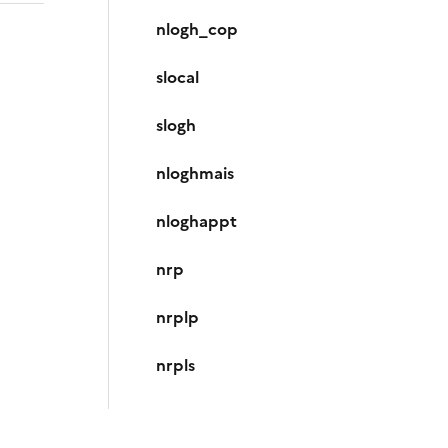
nlogh_cop
slocal
slogh
nloghmais
nloghappt
nrp
nrplp
nrpls
nrppo