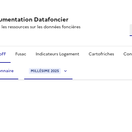
mentation Datafoncier
 les ressources sur les données foncières
R
oFF
Fusac
Indicateurs Logement
Cartofriches
Con
onnaire
MILLÉSIME 2025