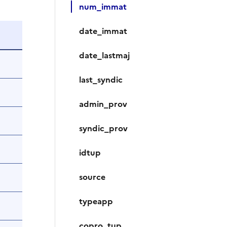
num_immat
date_immat
date_lastmaj
last_syndic
admin_prov
syndic_prov
idtup
source
typeapp
copro_tup