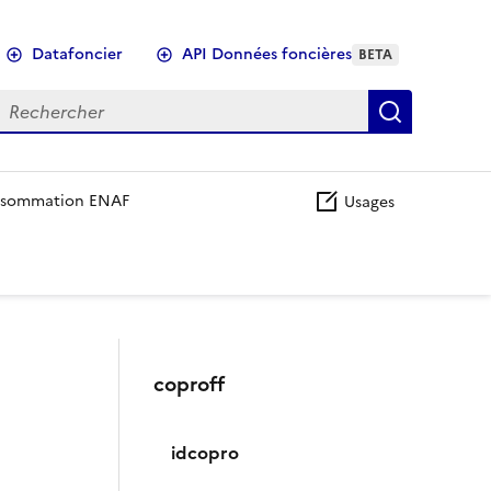
Datafoncier
API Données foncières
BETA
echercher
Recherch
sommation ENAF
Usages
coproff
idcopro