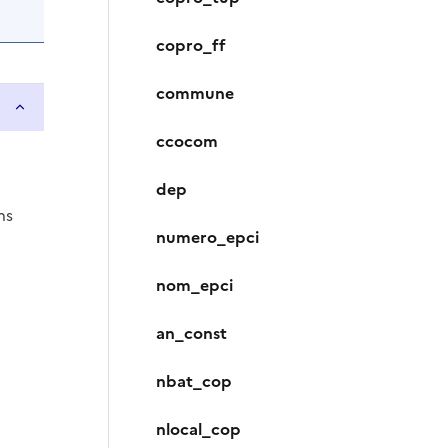
copro_ff
commune
ccocom
dep
ns
numero_epci
nom_epci
an_const
nbat_cop
nlocal_cop