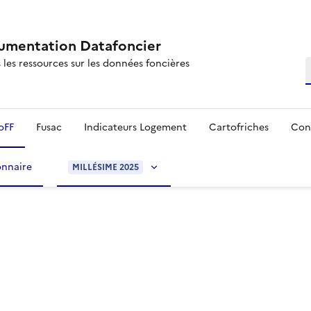
mentation Datafoncier
 les ressources sur les données foncières
R
oFF
Fusac
Indicateurs Logement
Cartofriches
Con
onnaire
MILLÉSIME 2025