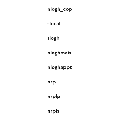
nlogh_cop
slocal
slogh
nloghmais
nloghappt
nrp
nrplp
nrpls
nrppo