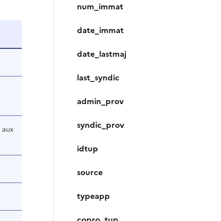
num_immat
date_immat
date_lastmaj
last_syndic
admin_prov
syndic_prov
 aux
idtup
source
typeapp
copro_tup