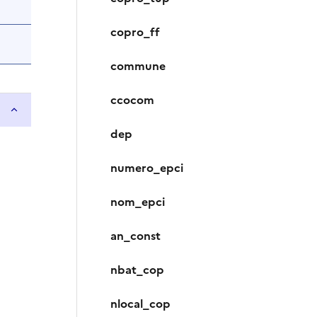
copro_ff
commune
ccocom
dep
numero_epci
nom_epci
an_const
nbat_cop
nlocal_cop