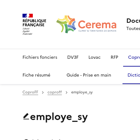
Docu
RÉPUBLIQUE
FRANÇAISE
Toutes
Fichiers fonciers
DV3F
Lovac
RFP
Copr
Fiche résumé
Guide - Prise en main
Dicti
CoproFF
coproff
employe_sy
employe_sy