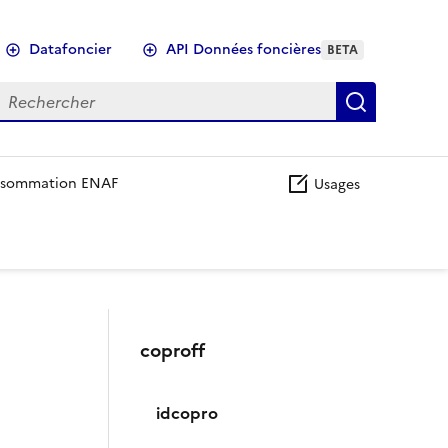
Datafoncier
API Données foncières
BETA
echercher
Recherch
sommation ENAF
Usages
coproff
idcopro