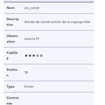
Nom
an_const
Descrip
Année de construction de la copropriété
tion
Observ
source FF
ation
Fiabilit
é
Positio
19
n
Type
Entier
Contrai
nte