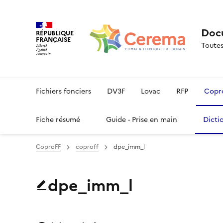
Docu
RÉPUBLIQUE
FRANÇAISE
Toutes
Fichiers fonciers
DV3F
Lovac
RFP
Copr
Fiche résumé
Guide - Prise en main
Dicti
CoproFF
coproff
dpe_imm_l
dpe_imm_l