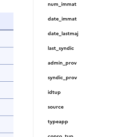
num_immat
date_immat
date_lastmaj
last_syndic
admin_prov
syndic_prov
idtup
source
typeapp
copro_tup