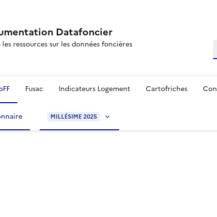
mentation Datafoncier
 les ressources sur les données foncières
R
oFF
Fusac
Indicateurs Logement
Cartofriches
Con
onnaire
MILLÉSIME 2025