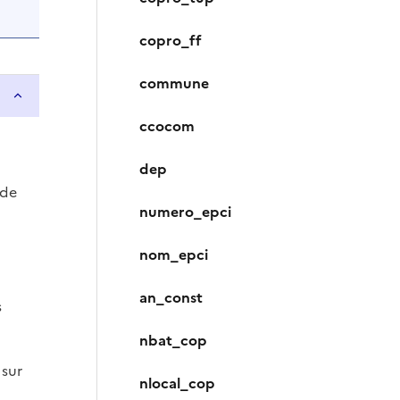
copro_ff
commune
ccocom
dep
 de
numero_epci
nom_epci
an_const
s
nbat_cop
 sur
nlocal_cop