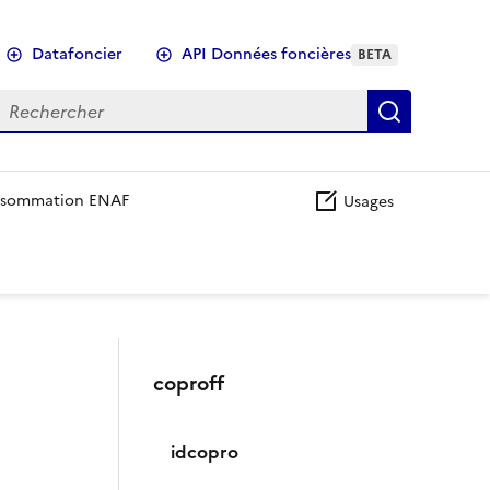
Datafoncier
API Données foncières
BETA
echercher
Recherch
sommation ENAF
Usages
coproff
idcopro