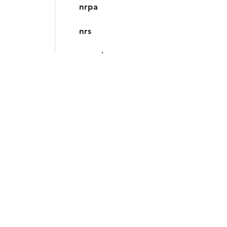
nrpa
nrs
nmeub
nnr
nloghvac
nloghvac2a
nloghvac5a
nb_t1
nb_t2
nb_t3