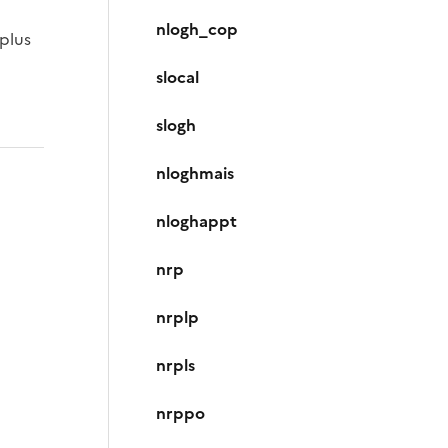
nlogh_cop
 plus
slocal
slogh
nloghmais
nloghappt
nrp
nrplp
nrpls
nrppo