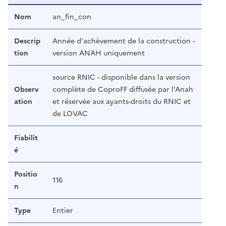
Nom
an_fin_con
Descrip
Année d'achèvement de la construction -
tion
version ANAH uniquement
source RNIC - disponible dans la version
Observ
complète de CoproFF diffusée par l’Anah
ation
et réservée aux ayants-droits du RNIC et
de LOVAC
Fiabilit
é
Positio
116
n
Type
Entier