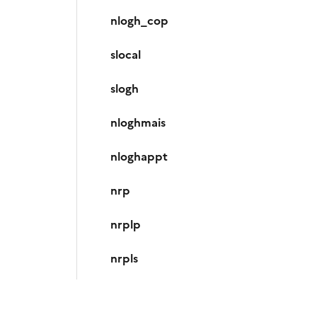
nlogh_cop
slocal
slogh
nloghmais
nloghappt
nrp
nrplp
nrpls
nrppo