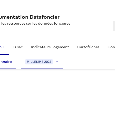
mentation Datafoncier
 les ressources sur les données foncières
R
oFF
Fusac
Indicateurs Logement
Cartofriches
Con
onnaire
MILLÉSIME 2025