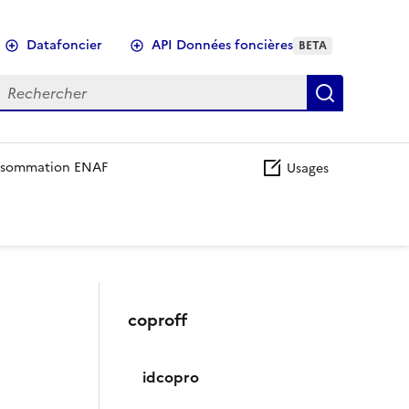
Datafoncier
API Données foncières
BETA
echercher
Recherch
sommation ENAF
Usages
coproff
idcopro