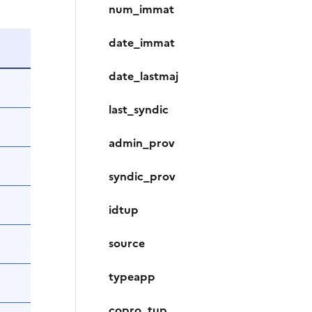
num_immat
date_immat
date_lastmaj
last_syndic
admin_prov
syndic_prov
idtup
source
typeapp
copro_tup