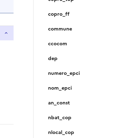
copro_ff
commune
ccocom
dep
numero_epci
nom_epci
an_const
nbat_cop
nlocal_cop