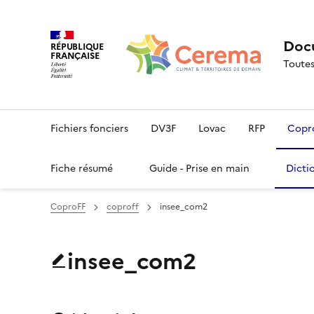
Docu
RÉPUBLIQUE
FRANÇAISE
Toutes
Fichiers fonciers
DV3F
Lovac
RFP
Copr
Fiche résumé
Guide - Prise en main
Dicti
CoproFF
coproff
insee_com2
insee_com2