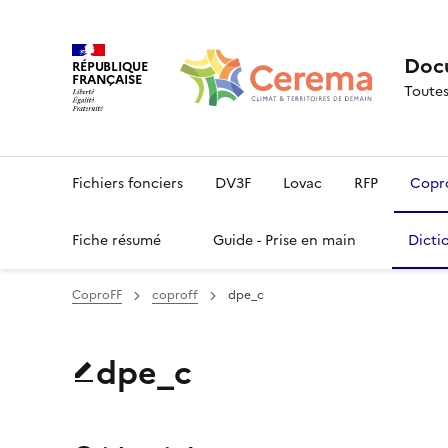
Docu
RÉPUBLIQUE
FRANÇAISE
Toutes
Fichiers fonciers
DV3F
Lovac
RFP
Copr
Fiche résumé
Guide - Prise en main
Dicti
CoproFF
coproff
dpe_c
dpe_c