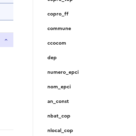
copro_ff
commune
ccocom
dep
numero_epci
nom_epci
an_const
nbat_cop
nlocal_cop