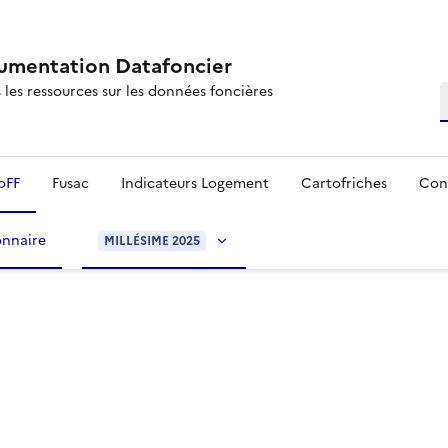
mentation Datafoncier
 les ressources sur les données foncières
R
oFF
Fusac
Indicateurs Logement
Cartofriches
Con
onnaire
MILLÉSIME 2025