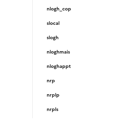
nlogh_cop
slocal
slogh
nloghmais
nloghappt
nrp
nrplp
nrpls
nrppo