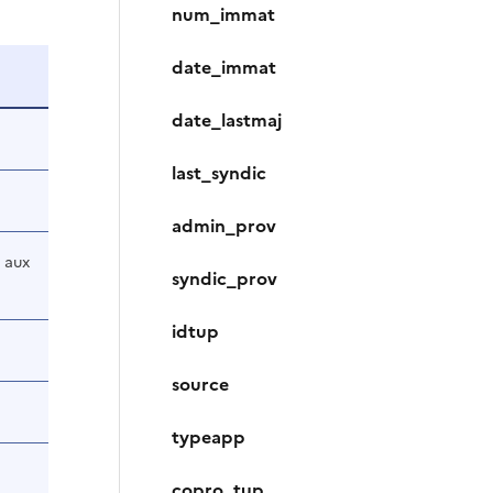
num_immat
date_immat
date_lastmaj
last_syndic
admin_prov
 aux
syndic_prov
idtup
source
typeapp
copro_tup