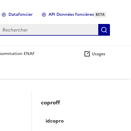
Datafoncier
API Données foncières
BETA
echercher
Recherch
sommation ENAF
Usages
coproff
idcopro